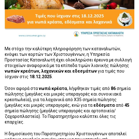
Με στόχο την καλύτερη πληροφόρηση των καταναλωτών,
ενόψει των εορτών των Χριστουγέννων, η Υπηρεσία
Προστασίας Καταναλωτή έχει ολοκληρώσει έρευνα με συλλογή
στοιχείων αναφορικά με τα επίπεδα τιμών λιανικής πώλησης
νωπών κρεάτων, λαχανικών και εδεσμάτων
για τιμές που
ίσχυαν στις
18.12.2025
.
Όσον αφορά στα
νωπά
κρέατα
, λήφθηκαν τιμές από
86
σημεία
πώλησης (μεγάλες και μικρές υπεραγορές και συνοικιακά
κρεοπωλεία), για τα λαχανικά από Χ35 σημεία πώλησης
(μεγάλες και μικρές υπεραγορές, ενώ για τα
εδέσματα
από
45
σημεία πώλησης (μεγάλες υπεραγορές και αρτοποιεία/
ζαχαροπλαστεία). Το Παρατηρητήριο καλύπτει όλες τις
επαρχίες.
Η δημοσίευση του Παρατηρητηρίου Χριστουγέννων αποτελεί