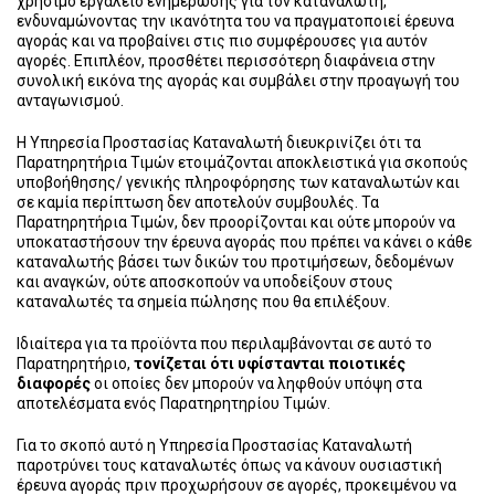
χρήσιμο εργαλείο ενημέρωσης για τον καταναλωτή,
ενδυναμώνοντας την ικανότητα του να πραγματοποιεί έρευνα
αγοράς και να προβαίνει στις πιο συμφέρουσες για αυτόν
αγορές. Επιπλέον, προσθέτει περισσότερη διαφάνεια στην
συνολική εικόνα της αγοράς και συμβάλει στην προαγωγή του
ανταγωνισμού.
Η Υπηρεσία Προστασίας Καταναλωτή διευκρινίζει ότι τα
Παρατηρητήρια Τιμών ετοιμάζονται αποκλειστικά για σκοπούς
υποβοήθησης/ γενικής πληροφόρησης των καταναλωτών και
σε καμία περίπτωση δεν αποτελούν συμβουλές. Τα
Παρατηρητήρια Τιμών, δεν προορίζονται και ούτε μπορούν να
υποκαταστήσουν την έρευνα αγοράς που πρέπει να κάνει ο κάθε
καταναλωτής βάσει των δικών του προτιμήσεων, δεδομένων
και αναγκών, ούτε αποσκοπούν να υποδείξουν στους
καταναλωτές τα σημεία πώλησης που θα επιλέξουν.
Ιδιαίτερα για τα προϊόντα που περιλαμβάνονται σε αυτό το
Παρατηρητήριο,
τονίζεται ότι υφίστανται ποιοτικές
διαφορές
οι οποίες δεν μπορούν να ληφθούν υπόψη στα
αποτελέσματα ενός Παρατηρητηρίου Τιμών.
Για το σκοπό αυτό η Υπηρεσία Προστασίας Καταναλωτή
παροτρύνει τους καταναλωτές όπως να κάνουν ουσιαστική
έρευνα αγοράς πριν προχωρήσουν σε αγορές, προκειμένου να