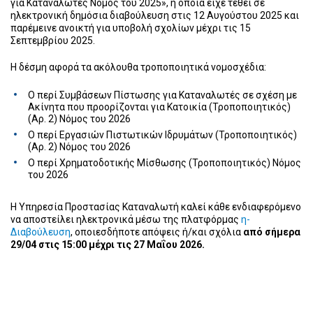
για Καταναλωτές Νόμος του 2025», η οποία είχε τεθεί σε
ηλεκτρονική δημόσια διαβούλευση στις 12 Αυγούστου 2025 και
παρέμεινε ανοικτή για υποβολή σχολίων μέχρι τις 15
Σεπτεμβρίου 2025.
Η δέσμη αφορά τα ακόλουθα τροποποιητικά νομοσχέδια:
Ο περί Συμβάσεων Πίστωσης για Καταναλωτές σε σχέση με
Ακίνητα που προορίζονται για Κατοικία (Τροποποιητικός)
(Αρ. 2) Νόμος του 2026
Ο περί Εργασιών Πιστωτικών Ιδρυμάτων (Τροποποιητικός)
(Αρ. 2) Νόμος του 2026
Ο περί Χρηματοδοτικής Μίσθωσης (Τροποποιητικός) Νόμος
του 2026
Η Υπηρεσία Προστασίας Καταναλωτή καλεί κάθε ενδιαφερόμενο
να αποστείλει ηλεκτρονικά μέσω της πλατφόρμας
η-
Διαβούλευση
, οποιεσδήποτε απόψεις ή/και σχόλια
από σήμερα
29/04 στις 15:00 μέχρι τις
27 Μαΐου
2026.