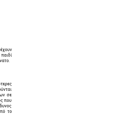
ρέχουν
 παιδί
νατο.
ότερες
ούνται
ων σε
ος που
νδυνος
από το