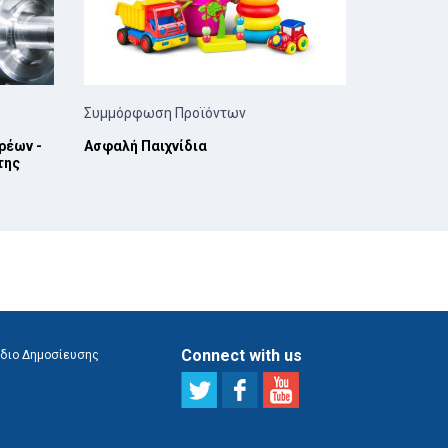
Συμμόρφωση Προϊόντων
ρέων -
Ασφαλή Παιχνίδια
της
Connect with us
διο Δημοσίευσης