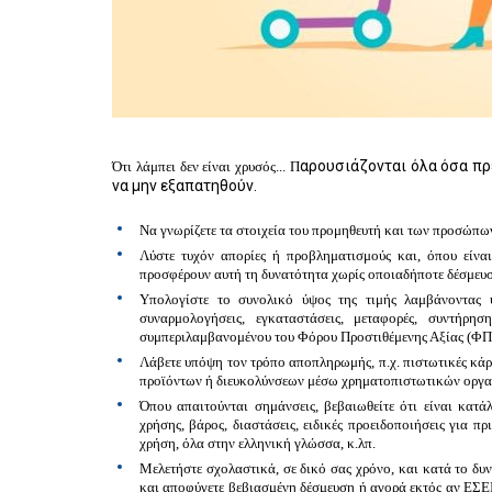
αρουσιάζονται όλα όσα πρ
Ότι λάμπει δεν είναι χρυσός... Π
να μην εξαπατηθούν.
Να γνωρίζετε τα
στοιχεία του προμηθευτή
και των προσώπων 
Λύστε τυχόν απορίες
ή προβληματισμούς και, όπου είναι 
προσφέρουν αυτή τη δυνατότητα χωρίς οποιαδήποτε δέσμευσ
Υπολογίστε το
συνολικό ύψος της τιμής
λαμβάνοντας υ
συναρμολογήσεις, εγκαταστάσεις, μεταφορές, συντήρ
συμπεριλαμβανομένου του Φόρου Προστιθέμενης Αξίας (ΦΠ
Λάβετε υπόψη τον
τρόπο αποπληρωμής
, π.χ. πιστωτικές κ
προϊόντων ή διευκολύνσεων μέσω χρηματοπιστωτικών οργα
Όπου απαιτούνται
σημάνσεις
, βεβαιωθείτε ότι είναι κατ
χρήσης, βάρος, διαστάσεις, ειδικές προειδοποιήσεις για π
χρήση, όλα στην ελληνική γλώσσα, κ.λπ.
Μελετήστε σχολαστικά
, σε δικό σας χρόνο, και κατά το 
και αποφύγετε βεβιασμένη δέσμευση ή αγορά εκτός αν ΕΣΕ