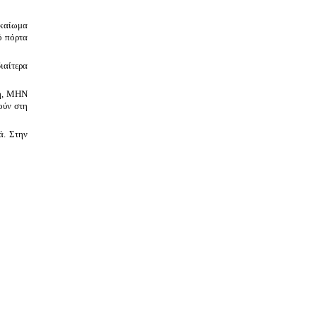
ικαίωμα
ό πόρτα
ιαίτερα
ση, ΜΗΝ
ούν στη
ά. Στην