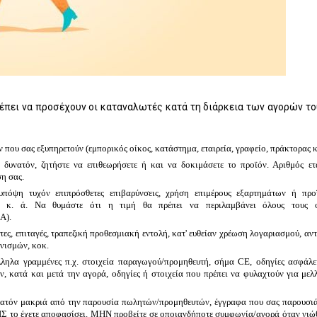
έπει να προσέχουν οι καταναλωτές κατά τη διάρκεια των αγορών το
που σας εξυπηρετούν (εμπορικός οίκος, κατάστημα, εταιρεία, γραφείο, πράκτορας κ
δυνατόν, ζητήστε να επιθεωρήσετε ή και να δοκιμάσετε το προϊόν. Αριθμός ετ
η σας.
πόψη τυχόν επιπρόσθετες επιβαρύνσεις, χρήση επιμέρους εξαρτημάτων ή προ
ηση κ. ά. Να θυμάστε ότι η τιμή θα πρέπει να περιλαμβάνει όλους τους φ
Α).
άρτες, επιταγές, τραπεζική προθεσμιακή εντολή, κατ' ευθείαν χρέωση λογαριασμού, αν
νισμών, κοκ.
άλληλα γραμμένες π.χ. στοιχεία παραγωγού/προμηθευτή, σήμα CE, οδηγίες ασφάλε
ριν, κατά και μετά την αγορά, οδηγίες ή στοιχεία που πρέπει να φυλαχτούν για μελ
δυνατόν μακριά από την παρουσία πωλητών/προμηθευτών, έγγραφα που σας παρουσιά
ΙΣ το έχετε αποφασίσει. ΜΗΝ προβείτε σε οποιανδήποτε συμφωνία/αγορά όταν νιώθ