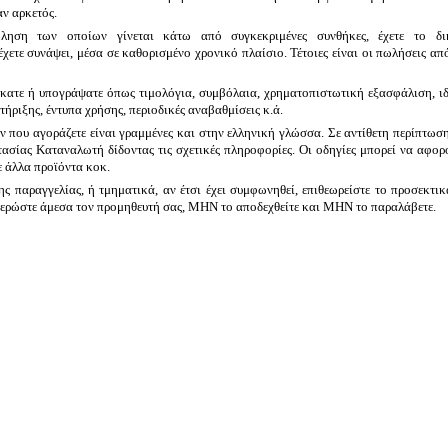
αν αρκετός.
πώληση των οποίων γίνεται κάτω από συγκεκριμένες συνθήκες, έχετε το
δ
ετε συνάψει, μέσα σε καθορισμένο χρονικό πλαίσιο. Τέτοιες είναι οι πωλήσεις απ
ατε ή υπογράψατε όπως τιμολόγια, συμβόλαια, χρηματοπιστωτική εξασφάλιση, ιδ
ήριξης, έντυπα χρήσης, περιοδικές αναβαθμίσεις κ.ά.
ν που αγοράζετε είναι γραμμένες και στην ελληνική γλώσσα. Σε αντίθετη περίπτω
ασίας Καταναλωτή δίδοντας τις σχετικές πληροφορίες. Οι οδηγίες μπορεί να αφορ
 άλλα προϊόντα κοκ.
ης παραγγελίας, ή τμηματικά, αν έτσι έχει συμφωνηθεί,
επιθεωρείστε
το προσεκτικ
μερώστε άμεσα τον προμηθευτή σας, ΜΗΝ το αποδεχθείτε και ΜΗΝ το παραλάβετε.