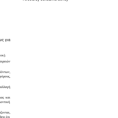
υς για
οκ).
αιρειών
ϊόντων,
όρους,
ταλλαγή
ιας και
λοντική
ζονται,
ετε ότι