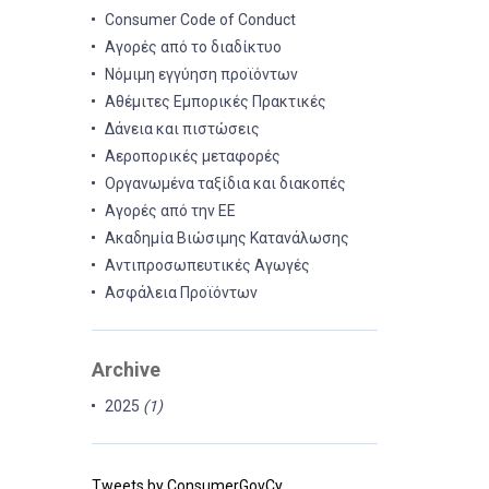
Consumer Code of Conduct
Αγορές από το διαδίκτυο
Νόμιμη εγγύηση προϊόντων
Αθέμιτες Εμπορικές Πρακτικές
Δάνεια και πιστώσεις
Αεροπορικές μεταφορές
Οργανωμένα ταξίδια και διακοπές
Αγορές από την ΕΕ
Ακαδημία Βιώσιμης Κατανάλωσης
Αντιπροσωπευτικές Αγωγές
Ασφάλεια Προϊόντων
Archive
2025
(1)
Tweets by ConsumerGovCy