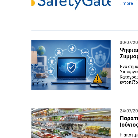
...
more
30/07/2
Ψηφια
Συμμο
Ένα σημα
Υπουργικ
Καταγρα
εντοπίζο
24/07/2
Παρατ
Ιούνιο
Η αποτίμ