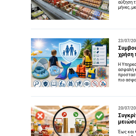
αύξηση τ
μήνες, μ
23/07/2
Συμβου
χρήση
Η Υπηρεσ
ασφαλή ε
προστασί
πιο ασφα
20/07/2
Συγκρί
μειώσο
Έως και 