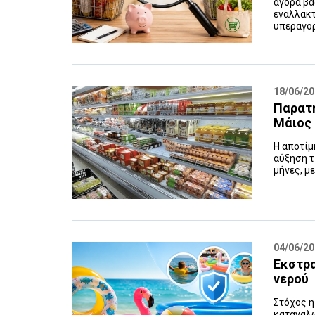
αγορά βα
εναλλακτ
υπεραγορά
18/06/2
Παρατ
Μάιος
H αποτίμ
αύξηση τ
μήνες, μ
04/06/2
Εκστρα
νερού
Στόχος η
καταναλω