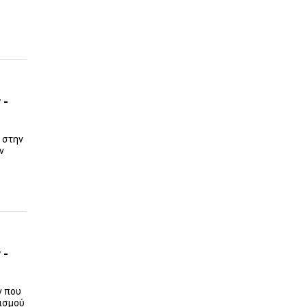
 -
η στην
ν
 -
ν που
ρισμού