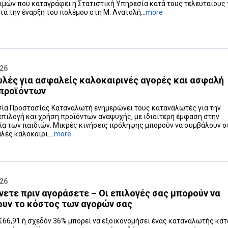
ιμών που καταγράφει η Στατιστική Υπηρεσία κατά τους τελευταίους 
ετά την έναρξη του πολέμου στη Μ. Ανατολή...
more
026
λές για ασφαλείς καλοκαιρινές αγορές και ασφαλή
 προϊόντων
ία Προστασίας Καταναλωτή ενημερώνει τους καταναλωτές για την
πιλογή και χρήση προϊόντων αναψυχής, με ιδιαίτερη έμφαση στην
α των παιδιών. Μικρές κινήσεις πρόληψης μπορούν να συμβάλουν σ
λές καλοκαίρι....
more
026
νετε πριν αγοράσετε – Οι επιλογές σας μπορούν να
υν το κόστος των αγορών σας
€66,91 ή σχεδόν 36% μπορεί να εξοικονομήσει ένας καταναλωτής κατ