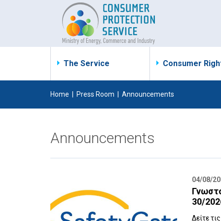
The Service
Consumer Righ
Home
|
Press Room
|
Announcements
Announcements
04/08/2
Γνωστο
30/202
Δείτε τι