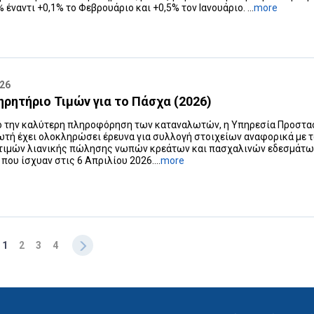
 έναντι +0,1% το Φεβρουάριο και +0,5% τον Ιανουάριο. ...
more
026
ρητήριο Τιμών για το Πάσχα (2026)
ο την καλύτερη πληροφόρηση των καταναλωτών, η Υπηρεσία Προστα
τή έχει ολοκληρώσει έρευνα για συλλογή στοιχείων αναφορικά με 
τιμών λιανικής πώλησης νωπών κρεάτων και πασχαλινών εδεσμάτων
 που ίσχυαν στις 6 Απριλίου 2026....
more
1
2
3
4