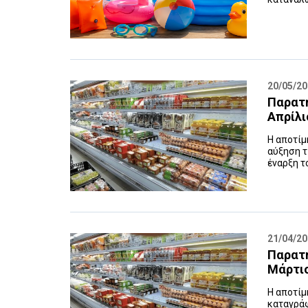
20/05/2
Παρατ
Απρίλι
Η αποτίμ
αύξηση τ
έναρξη τ
21/04/2
Παρατ
Μάρτι
Η αποτίμ
καταγράφ