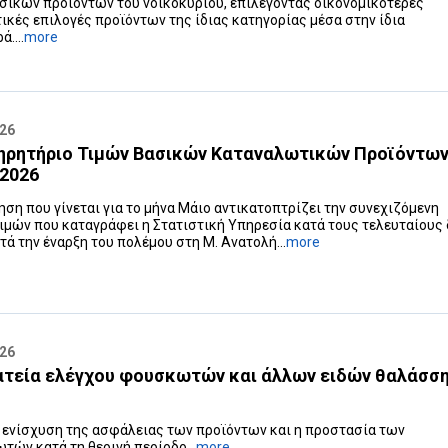
σικών προϊόντων του νοικοκυριού, επιλέγοντας οικονομικότερες
ικές επιλογές προϊόντων της ίδιας κατηγορίας μέσα στην ίδια
....
more
026
ηρητήριο Τιμών Βασικών Καταναλωτικών Προϊόντων
 2026
ηση που γίνεται για το μήνα Μάιο αντικατοπτρίζει την συνεχιζόμενη
ιμών που καταγράφει η Στατιστική Υπηρεσία κατά τους τελευταίους
ετά την έναρξη του πολέμου στη Μ. Ανατολή...
more
026
τεία ελέγχου φουσκωτών και άλλων ειδών θαλάσση
 ενίσχυση της ασφάλειας των προϊόντων και η προστασία των
τών κατά τη θερινή περίοδo...
more