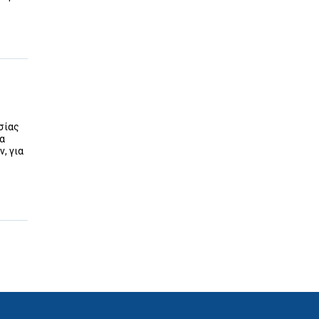
σίας
τα
, για