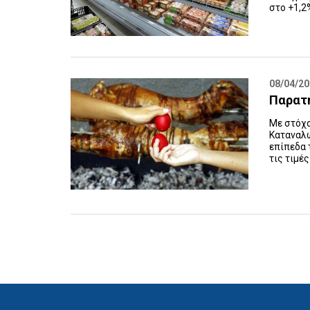
στο +1,2%
08/04/2
Παρατη
Με στόχ
Καταναλω
επίπεδα 
τις τιμές