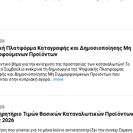
026
κή Πλατφόρμα Καταγραφής και Δημοσιοποίησης Μη
ρφούμενων Προϊόντων
ντικό βήμα για την ενίσχυση της προστασίας των καταναλωτών! Το
ό Συμβούλιο ενέκρινε τη δημιουργία της Ψηφιακής Πλατφόρμας
φής και Δημοσιοποίησης Μη Συμμορφούμενων Προϊόντων που
νται στην κυπριακή αγορά....
more
026
ηρητήριο Τιμών Βασικών Καταναλωτικών Προϊόντων
ς 2026
ηση που γίνεται για το μήνα Ιούνιο αντικατοπτρίζει την συνεχιζόμενη