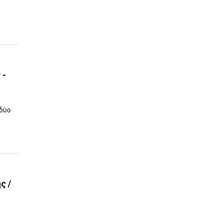
 -
 δύο
ς /