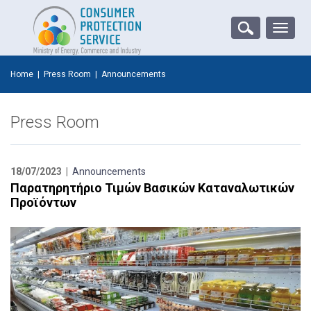
Toggle
naviga
Home
|
Press Room
|
Announcements
Press Room
18/07/2023 |
Announcements
Παρατηρητήριο Τιμών Βασικών Καταναλωτικών
Προϊόντων