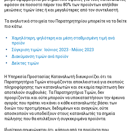
εφόσον σε ποσοστό πέραν του 80% των προϊόντων επήλθαν
μειώσεις τιμών ίσες ή και μεγαλύτερες από τον συντελεστή.
Τα αναλυτικά στοιχεία του Παρατηρητηρίου μπορείτε να τα δείτε
πιο κάτω.
Χαμηλότερη, ψηλότερη και μέση σταθμισμένη τιμή ανά
προϊόν
Σύγκριση τιμών: Ιούνιος 2023 - Μάϊος 2023
Διακύμανση τιμών ανά προϊόν
Δείκτες τιμών
Η Υπηρεσία Προστασίας Καταναλωτή διευκρινίζει ότι τα
Παρατηρητήρια Τιμών ετοιμάζονται αποκλειστικά για σκοπούς
πληροφόρησης των καταναλωτών και σε καμία περίπτωση δεν
αποτελούν συμβουλές. Τα Παρατηρητήρια Τιμών, δεν
προορίζονται και ούτε μπορούν να υποκαταστήσουν την έρευνα
αγοράς που πρέπει να κάνει ο κάθε καταναλωτής βάσει των
δικών του προτιμήσεων, δεδομένων και αναγκών, ούτε
αποσκοπούν να υποδείξουν στους καταναλωτές τα σημεία
πώλησης που θα επιλέξουν ή συγκεκριμένα προϊόντα.
Ιδιαίτερα σημειώνεται ότι, κάποια από τα προϊόντα που