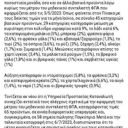
ποσοστιαία μονάδα, όσο και σε άλλα βασικά προϊόντα λόγω
κυρίως του μέτρου του μηδενικού συντελεστή ΦΠΑ που
εφαρμόζεται από τις 3/5/2023. Όπως φαίνεται στον Πίνακα με
τους δείκτες τιμών για το μήνα Ιούνιο, σε σύνολο 45 κατηγοριών
βασικών προϊόντων, 29 κατηγορίες κατέγραψαν μείωση με
κυριότερη στον κύλινδρο υγραερίου κατά 9%, το λάδι κατά 6%,
τα κατεψυγμένα μαλάκια (5%), μπέρκερ (2%), φρέσκα ψάρια
(2,6%), το φρέσκο γάλα (1%) και εβαπορέ/ζαχαρούχο (1,3%), το
τυρί (2%), τα όσπρια (3,6%), το ρύζι (3%), ζάχαρη (2,4%), αλεύρι
(1,7%) και ζυμαρικά (1,4%). Μειώσεις καταγράφουν επίσης το
χαρτί υγείας (3,4%), τα μαλακτικά ρούχων (1,5%), το βρεφικό
γάλα (1,8%) και οι βρεφικές πάνες (1%) και σερβιέττες υγείας
(1%).
Αύξηση κατέγραψαν οι ντοματοχυμοί (5,8%), τα φρέσκα (3,2%)
και κατεψυγμένα κρέατα (2%), τα χόρτα/λαχανικά (6,6%), τα αυγά
(1,4%), το νερό (1,2%) και οι βρεφικές τροφές (0,9%).
Τονίζεται εκ νέου ότι η Υπηρεσία Προστασίας Καταναλωτή
συνεχίζει εντατικά τους ελέγχους σχετικά με την εφαρμογή του
μέτρου του μηδενικού συντελεστή ΦΠΑ, καταγράφοντας τιμές
65 προϊόντων, σε εννέα διαφορετικές υπεραγορές και,
συγκεκριμένα, σε 58 σημεία πώλησης Παγκύπρια. Μετά και την
τελευταία καταγραφή στις 6/7/2023, διαπιστώνεται ότι το
μέτρο εφαρμόζεται με σημαντικό όφελος για τους καταναλωτές