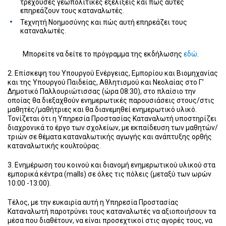
τρέχουσες γεωπολιτικές εξελίξεις και πώς αυτές
επηρεάζουν τους καταναλωτές.
Τεχνητή Νοημοσύνης και πώς αυτή επηρεάζει τους
καταναλωτές.
Μπορείτε να δείτε το πρόγραμμα της εκδήλωσης
εδώ
.
2. Επίσκεψη του Υπουργού Ενέργειας, Εμπορίου και Βιομηχανίας
και της Υπουργού Παιδείας, Αθλητισμού και Νεολαίας στο Γ’
Δημοτικό Παλλουριώτισσας (ώρα 08:30), στο πλαίσιο την
οποίας θα διεξαχθούν ενημερωτικές παρουσιάσεις στους/στις
μαθητές/μαθήτριες και θα διανεμηθεί ενημερωτικό υλικό.
Τονίζεται ότι η Υπηρεσία Προστασίας Καταναλωτή υποστηρίζει
διαχρονικά το έργο των σχολείων, με εκπαίδευση των μαθητών/
τριών σε θέματα καταναλωτικής αγωγής και ανάπτυξης ορθής
καταναλωτικής κουλτούρας.
3. Ενημέρωση του κοινού και διανομή ενημερωτικού υλικού στα
εμπορικά κέντρα (malls) σε όλες τις πόλεις (μεταξύ των ωρών
10:00 -13:00).
Τέλος, με την ευκαιρία αυτή η Υπηρεσία Προστασίας
Καταναλωτή παροτρύνει τους καταναλωτές να αξιοποιήσουν τα
μέσα που διαθέτουν, να είναι προσεχτικοί στις αγορές τους, να