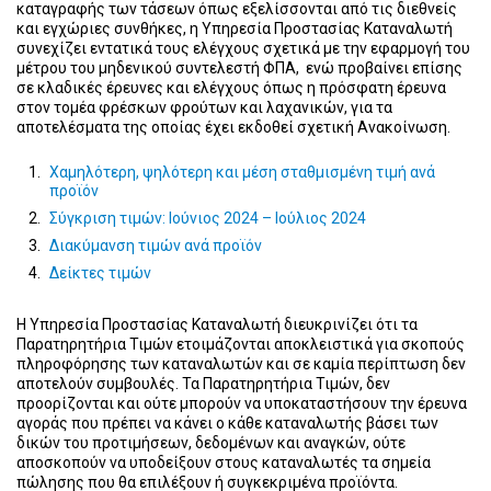
καταγραφής των τάσεων όπως εξελίσσονται από τις διεθνείς
και εγχώριες συνθήκες, η Υπηρεσία Προστασίας Καταναλωτή
συνεχίζει εντατικά τους ελέγχους σχετικά με την εφαρμογή του
μέτρου του μηδενικού συντελεστή ΦΠΑ, ενώ προβαίνει επίσης
σε κλαδικές έρευνες και ελέγχους όπως η πρόσφατη έρευνα
στον τομέα φρέσκων φρούτων και λαχανικών, για τα
αποτελέσματα της οποίας έχει εκδοθεί σχετική Ανακοίνωση.
Χαμηλότερη, ψηλότερη και μέση σταθμισμένη τιμή ανά
προϊόν
Σύγκριση τιμών: Ιούνιος 2024 – Ιούλιος 2024
Διακύμανση τιμών ανά προϊόν
Δείκτες τιμών
Η Υπηρεσία Προστασίας Καταναλωτή διευκρινίζει ότι τα
Παρατηρητήρια Τιμών ετοιμάζονται αποκλειστικά για σκοπούς
πληροφόρησης των καταναλωτών και σε καμία περίπτωση δεν
αποτελούν συμβουλές. Τα Παρατηρητήρια Τιμών, δεν
προορίζονται και ούτε μπορούν να υποκαταστήσουν την έρευνα
αγοράς που πρέπει να κάνει ο κάθε καταναλωτής βάσει των
δικών του προτιμήσεων, δεδομένων και αναγκών, ούτε
αποσκοπούν να υποδείξουν στους καταναλωτές τα σημεία
πώλησης που θα επιλέξουν ή συγκεκριμένα προϊόντα.