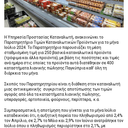
Η Υπηρεσία Προστασίας Καταναλωτή, ανακοινώνει το
Παρατηρητήριο Τιμών Καταναλωτικών Προϊόντων για το μήνα
Ιούλιο 2024. Το Παρατηρητήριο παρουσιάζει τη μέση
σταθμισμένη τιμή για 250 βασικά καταναλωτικά προϊόντα
(τρόφιμα και άλλα προϊόντα), με βάση τις ποσότητες και τιμές
ανά ημέρα στις οποίες τα προϊόντα αυτά διατέθηκαν σε 400
καταστήματα λιανικής πώλησης Παγκύπρια καθ’ όλη τη
διάρκεια του μήνα.
Σκοπός του Παρατηρητηρίου είναι η διάθεση στον καταναλωτή
μιας αντικειμενικής συγκριτικής αποτύπωσης των τιμών
αγοράς από όλα τα καταστήματα λιανικής πώλησης,
υπεραγορές, αρτοποιεία, φούρνους, περίπτερα, κ.α.
Συμπερασματικά, η αποτίμηση που γίνεται για το μήνα Ιούλιο
καταδεικνύει ότι, η αυξητική πορεία του πληθωρισμού από 2,4%
τον Απρίλιο, σε 2,7% το Μάιο και 2,9% τον Ιούνιο ανατράπηκε τον
Ιούλιο όπου ο πληθωρισμός περιορίστηκε στο 2,1%, με