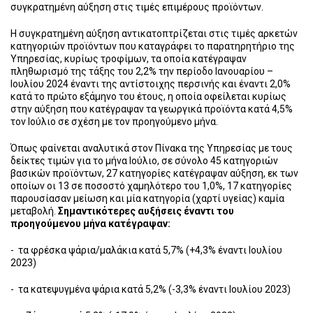
συγκρατημένη αύξηση στις τιμές επιμέρους προϊόντων.
Η συγκρατημένη αύξηση αντικατοπτρίζεται στις τιμές αρκετών
κατηγοριών προϊόντων που καταγράφει το παρατηρητήριο της
Υπηρεσίας, κυρίως τροφίμων, τα οποία κατέγραψαν
πληθωρισμό της τάξης του 2,2% την περίοδο Ιανουαρίου –
Ιουλίου 2024 έναντι της αντίστοιχης περσινής και έναντι 2,0%
κατά το πρώτο εξάμηνο του έτους, η οποία οφείλεται κυρίως
στην αύξηση που κατέγραψαν τα γεωργικά προϊόντα κατά 4,5%
τον Ιούλιο σε σχέση με τον προηγούμενο μήνα.
Όπως φαίνεται αναλυτικά στον Πίνακα της Υπηρεσίας με τους
δείκτες τιμών για το μήνα Ιούλιο, σε σύνολο 45 κατηγοριών
βασικών προϊόντων, 27 κατηγορίες κατέγραψαν αύξηση, εκ των
οποίων οι 13 σε ποσοστό χαμηλότερο του 1,0%, 17 κατηγορίες
παρουσίασαν μείωση και μία κατηγορία (χαρτί υγείας) καμία
μεταβολή.
Σημαντικότερες αυξήσεις έναντι του
προηγούμενου μήνα κατέγραψαν:
- τα φρέσκα ψάρια/μαλάκια κατά 5,7% (+4,3% έναντι Ιουλίου
2023)
- τα κατεψυγμένα ψάρια κατά 5,2% (-3,3% έναντι Ιουλίου 2023)