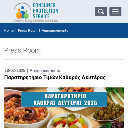
Toggle
naviga
Home
|
Press Room
|
Announcements
Press Room
28/02/2025 |
Announcements
Παρατηρητήριο Τιμών Καθαράς Δευτέρας