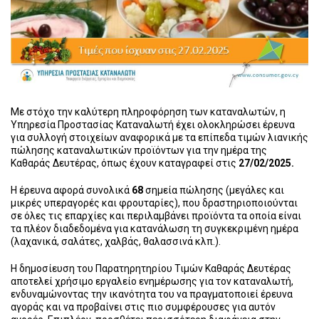
Με στόχο την καλύτερη πληροφόρηση των καταναλωτών, η
Υπηρεσία Προστασίας Καταναλωτή έχει ολοκληρώσει έρευνα
για συλλογή στοιχείων αναφορικά με τα επίπεδα τιμών λιανικής
πώλησης καταναλωτικών προϊόντων για την ημέρα της
Καθαράς Δευτέρας, όπως έχουν καταγραφεί στις
27/02/2025.
Η έρευνα αφορά συνολικά
68
σημεία πώλησης (μεγάλες και
μικρές υπεραγορές και φρουταρίες), που δραστηριοποιούνται
σε όλες τις επαρχίες και περιλαμβάνει προϊόντα τα οποία είναι
τα πλέον διαδεδομένα για κατανάλωση τη συγκεκριμένη ημέρα
(λαχανικά, σαλάτες, χαλβάς, θαλασσινά κλπ.).
Η δημοσίευση του Παρατηρητηρίου Τιμών Καθαράς Δευτέρας
αποτελεί χρήσιμο εργαλείο ενημέρωσης για τον καταναλωτή,
ενδυναμώνοντας την ικανότητα του να πραγματοποιεί έρευνα
αγοράς και να προβαίνει στις πιο συμφέρουσες για αυτόν