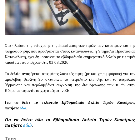
Στο πλαίσιο της ενίσχυσης της διαφάνειας των τιμών των καυσίμων και της
πληροφόρησης που προσφέρεται στους καταναλωτές, η Υπηρεσία
Προστασίας
Καταναλωτή, έχει δημοσιεύσει το εβδομαδιαίο ενημερωτικό δελτίο με τις
τιμές
καυσίμων που ίσχυαν στις 03.08.
2026.
Το δελτίο αναφέρεται στις μέσες λιανικές τιμές (με και χωρίς φόρους) για την
αμόλυβδη βενζίνη 95 οκτανίων, το πετρέλαιο κίνησης και το πετρέλαιο
θέρμανσης και περιλαμβάνει σύγκριση της διαμόρφωσης των τιμών στην
Κύπρο με τις αντίστοιχες τιμές στην ΕΕ.
Για να δείτε το
τελευταίο Εβδομαδιαίο
Δελτίο Τιμών Καυσίμων,
πατήστε
εδώ
.
Για να δείτε όλα τα Εβδομαδιαία Δελτία Τιμών Καυσίμων,
πατήστε
εδώ
.
Tags