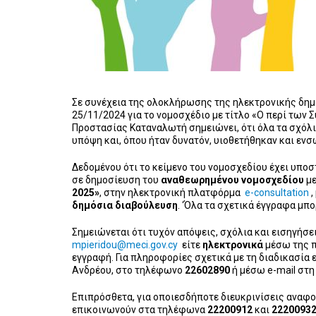
Σε συνέχεια της ολοκλήρωσης της ηλεκτρονικής δημ
25/11/2024 για το νομοσχέδιο με τίτλο «Ο περί των
Προστασίας Καταναλωτή σημειώνει, ότι όλα τα σχόλ
υπόψη και, όπου ήταν δυνατόν, υιοθετήθηκαν και ε
Δεδομένου ότι το κείμενο του νομοσχεδίου έχει υπο
σε δημοσίευση του
αναθεωρημένου
νομοσχεδίου
με
2025»
, στην ηλεκτρονική πλατφόρμα
e-consultation
,
δημόσια διαβούλευση
. ‘Όλα τα σχετικά έγγραφα μπο
Σημειώνεται ότι τυχόν απόψεις, σχόλια και εισηγήσ
mpieridou@meci.gov.cy
είτε
ηλεκτρονικά
μέσω της π
εγγραφή. Για πληροφορίες σχετικά με τη διαδικασία 
Ανδρέου, στο τηλέφωνο
22602890
ή μέσω e-mail στ
Επιπρόσθετα, για οποιεσδήποτε διευκρινίσεις αναφο
επικοινωνούν στα τηλέφωνα
22200912
και
2220093