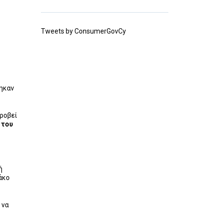
Tweets by ConsumerGovCy
θηκαν
προβεί
 του
ή
άκο
 να