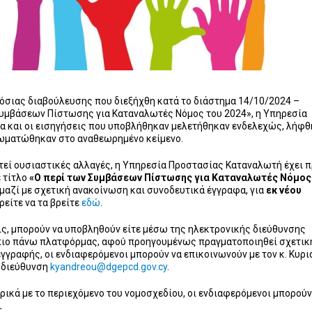
όσιας διαβούλευσης που διεξήχθη κατά το διάστημα 14/10/2024 –
 Συμβάσεων Πίστωσης για Καταναλωτές Νόμος του 2024», η Υπηρεσία
ια και οι εισηγήσεις που υποβλήθηκαν μελετήθηκαν ενδελεχώς, λήφ
νσωματώθηκαν στο αναθεωρημένο κείμενο.
στεί ουσιαστικές αλλαγές, η Υπηρεσία Προστασίας Καταναλωτή έχει 
 τίτλο
«Ο περί των Συμβάσεων Πίστωσης για Καταναλωτές Νόμος
 μαζί με σχετική ανακοίνωση και συνοδευτικά έγγραφα, για
εκ νέου
ρείτε να τα βρείτε
εδώ
.
εις, μπορούν να υποβληθούν είτε μέσω της ηλεκτρονικής διεύθυνσης
ιο πάνω πλατφόρμας, αφού προηγουμένως πραγματοποιηθεί σχετικ
εγγραφής, οι ενδιαφερόμενοι μπορούν να επικοινωνούν με τον κ. Κυρι
η διεύθυνση
kyandreou@dgepcd.gov.cy
.
ρικά με το περιεχόμενο του νομοσχεδίου, οι ενδιαφερόμενοι μπορούν
2
.