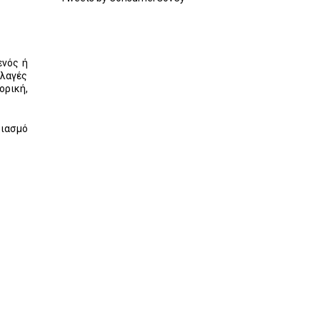
ενός ή
λλαγές
ορική,
ριασμό