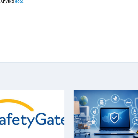
ελληνικά
εδώ
.