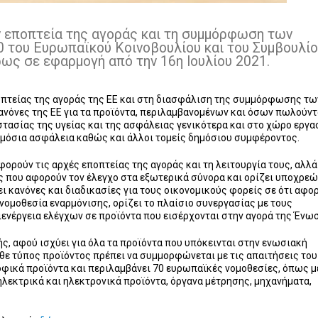
ν εποπτεία της αγοράς και τη συμμόρφωση των
0 του Ευρωπαϊκού Κοινοβουλίου και του Συμβουλίο
ήρως σε εφαρμογή από την 16η Ιουλίου 2021.
ποπτείας της αγοράς της ΕΕ και στη διασφάλιση της συμμόρφωσης τω
ανόνες της ΕΕ για τα προϊόντα, περιλαμβανομένων και όσων πωλούντ
τασίας της υγείας και της ασφάλειας γενικότερα και στο χώρο εργα
ημόσια ασφάλεια καθώς και άλλοι τομείς δημόσιου συμφέροντος.
φορούν τις αρχές εποπτείας της αγοράς και τη λειτουργία τους, αλλά
ες που αφορούν τον έλεγχο στα εξωτερικά σύνορα και ορίζει υποχρε
ει κανόνες και διαδικασίες για τους οικονομικούς φορείς σε ότι αφο
νομοθεσία εναρμόνισης, ορίζει το πλαίσιο συνεργασίας με τους
διενέργεια ελέγχων σε προϊόντα που εισέρχονται στην αγορά της Ένω
ής, αφού ισχύει για όλα τα προϊόντα που υπόκεινται στην ενωσιακή
άθε τύπος προϊόντος πρέπει να συμμορφώνεται με τις απαιτήσεις του
ροφικά προϊόντα και περιλαμβάνει 70 ευρωπαϊκές νομοθεσίες, όπως 
ηλεκτρικά και ηλεκτρονικά προϊόντα, όργανα μέτρησης, μηχανήματα,