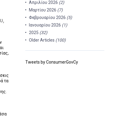
Απριλίου 2026
(2)
Μαρτίου 2026
(7)
Φεβρουαρίου 2026
(5)
υ,
Ιανουαρίου 2026
(1)
2025
(32)
Older Articles
(100)
ν
αι
σίας,
Tweets by ConsumerGovCy
ώσεις
ρά τα
σης.
μέσα