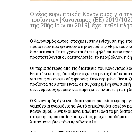
Ο νέος ευρωπαϊκός Κανονισμός για τη
προϊόντων [Κανονισμός (ΕΕ) 2019/102
της 20ής Ιουνίου 2019], έχει τεθεί πλ
Ο Κανονισμός αυτός, στοχεύει στην ενίσχυση της ε
προϊόντων που φθάνουν στην αγορά της ΕΕ με τους κ
διαδικτυακά. Επιτυγχάνεται έτσι υψηλό επίπεδο προσ
προστατεύονται οι καταναλωτές, το περιβάλλον, η δ
Οι περισσότερες από τις διατάξεις του Κανονισμού α
θεσπίζει επίσης διατάξεις σχετικά με τις διαδικασί
για τους οικονομικούς φορείς. Συγκεκριμένα, θεσπίζ
προϊόντα που υπόκεινται σε συγκεκριμένη ενωσιακή 
οικονομικούς φορείς και παρέχει το πλαίσιο για τη 
Ο Κανονισμός έχει ένα ιδιαίτερα ευρύ πεδίο εφαρμογ
νομοθεσία εναρμόνισης. Αυτό σημαίνει ότι σχεδόν κ
Κανονισμού. Συγκεκριμένα, καλύπτει όλα τα μη διατ
ατομικής προστασίας, παιχνίδια, ρούχα, υποδήματα, 
λιπάσματα, βιοκτόνα προϊόντα κλπ.