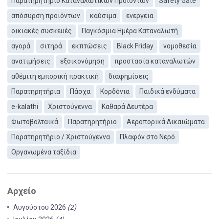
Παρατηρητήριο Καταναλωτικών Προϊόντων
Safety Gate
απόσυρση προϊόντων
καύσιμα
ενεργεια
οικιακές συσκευές
Παγκόσμια Ημέρα Καταναλωτή
αγορά
σιτηρά
εκπτώσεις
Black Friday
νομοθεσία
ανατιμήσεις
εξοικονόμηση
προστασία καταναλωτών
αθέμιτη εμπορική πρακτική
διαφημίσεις
Παρατηρητήρια
Πάσχα
Κορδόνια
Παιδικά ενδύματα
e-kalathi
Χριστούγεννα
Καθαρά Δευτέρα
Φωτοβολταϊκά
Παρατηρητήριο
Αεροπορικά Δικαιώματα
Παρατηρητήριο / Χριστούγεννα
Πλαφόν στο Νερό
Οργανωμένα ταξίδια
Αρχείο
Αυγούστου 2026
(2)