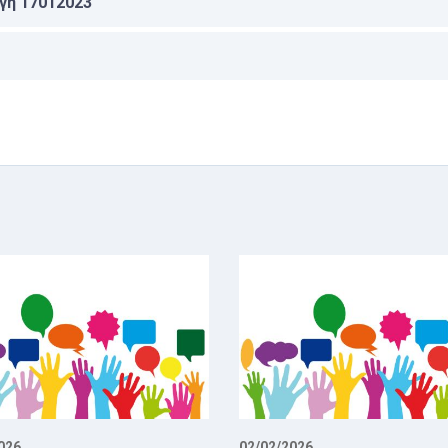
γή 17012023
026
02/02/2026