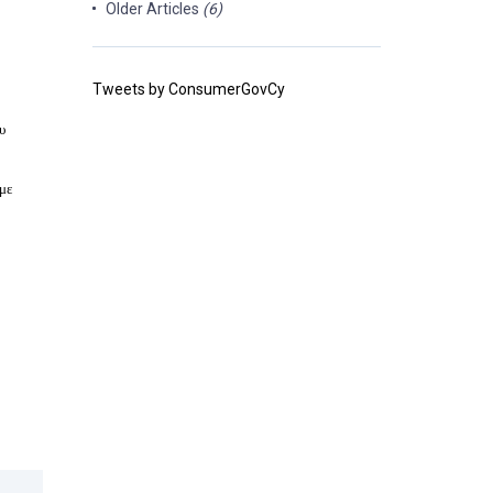
Older Articles
(6)
Tweets by ConsumerGovCy
υ
με