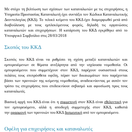
Με στόχο τη βελτίωση των σχέσεων των καταναλωτών με τις επιχειρήσεις, η
Υπηρεσία Προστασίας Καταναλωτή έχει συντάξει τον
Κώδικα Καταναλωτικής
Δεοντολογίας (ΚΚΔ)
. Το τελικό κείμενο του ΚΚΔ έχει διαμορφωθεί μετά από
διαβ
ούλευση με τους εμπλεκόμενους φορείς, δηλαδή τις οργανώσεις
καταναλωτών και επιχειρήσεων. Η κατάρτιση του ΚΚΔ εγκρίθηκε από το
Υπουργικό Συμβούλιο στις 28/03/2018
Σκοπός του ΚΚΔ
Σκοπός
του ΚΚΔ είναι να ρυθμίσει τη σχέση μεταξύ καταναλωτών και
εμπορευόμενων σε θέματα ανεξάρτητα από την ισχύουσα νομοθεσία. Οι
εμπορευόμενοι που συμμετέχουν στον ΚΚΔ, παρέχουν ουσιαστικά στους
πελάτες τους επιπρόσθετα οφέλη, πέραν των δικαιωμάτων που παρέχονται
βάσει των προνοιών της κείμενης νομοθεσίας, αναδεικνύοντας με αυτόν τον
τρόπο τις επιχειρήσεις που επιδεικνύουν σεβασμό και αφοσίωση προς τους
καταναλωτές.
Βασική αρχή
του ΚΚΔ είναι ότι η
συμμετοχή
στον ΚΚΔ είναι
εθελοντική
για
τον εμπορευόμενο, αλλά η αποδοχή συμμετοχής στον ΚΚΔ, καθιστά
την
εφαρμογή
των προνοιών του ΚΚΔ
δεσμευτική
από τον εμπορευόμενο.
Οφέλη για επιχειρήσεις και καταναλωτές