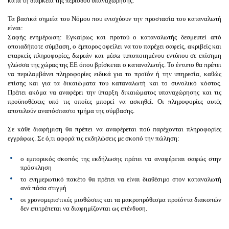
κατά τη διάρκεια της περιόδου υπαναχώρησης.
Τα
βασικά σημεία
του Νόμου που ενισχύουν την προστασία του καταναλωτή
είναι:
Σαφής ενημέρωση
: Εγκαίρως και προτού ο καταναλωτής δεσμευτεί από
οποιαδήποτε σύμβαση, ο έμπορος οφείλει να του παρέχει σαφείς, ακριβείς και
επαρκείς πληροφορίες, δωρεάν και μέσω τυποποιημένου εντύπου σε επίσημη
γλώσσα της χώρας της ΕΕ όπου βρίσκεται ο καταναλωτής. Το έντυπο θα πρέπει
να περιλαμβάνει πληροφορίες ειδικά για το προϊόν ή την υπηρεσία, καθώς
επίσης και για τα δικαιώματα του καταναλωτή και το συνολικό κόστος.
Πρέπει ακόμα να αναφέρει την ύπαρξη δικαιώματος υπαναχώρησης και τις
προϋποθέσεις υπό τις οποίες μπορεί να ασκηθεί. Οι πληροφορίες αυτές
αποτελούν αναπόσπαστο τμήμα της σύμβασης.
Σε κάθε διαφήμιση θα πρέπει να αναφέρεται πού παρέχονται πληροφορίες
εγγράφως. Σε ό,τι αφορά τις εκδηλώσεις με σκοπό την πώληση:
ο εμπορικός σκοπός της εκδήλωσης πρέπει να αναφέρεται σαφώς στην
πρόσκληση
το ενημερωτικό πακέτο θα πρέπει να είναι διαθέσιμο στον καταναλωτή
ανά πάσα στιγμή
οι χρονομεριστικές μισθώσεις και τα μακροπρόθεσμα προϊόντα διακοπών
δεν επιτρέπεται να διαφημίζονται ως επένδυση.