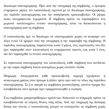
Δικαίωμα υπαναχώρησης:
Πριν από την υπογραφή της σύμβασης, ο έμπορος
ενημερώνει ρητώς τον καταναλωτή σχετικά με το δικαίωμα υπαναχώρησης,
την περίοδο υπαναχώρησης και την απαγόρευση προκαταβολών. Οι ρήτρες
αυτές υπογράφονται ξεχωριστά. Η σύμβαση πρέπει να περιλαμβάνει ένα
χωριστό τυποποιημένο έντυπο υπαναχώρησης, ώστε να διευκολύνεται η
υπαναχώρηση από τη σύμβαση.
Ο καταναλωτής έχει το δικαίωμα να υπαναχωρήσει χωρίς να αναφέρει τον
λόγο εντός 14 ημερών από την υπογραφή ή την παραλαβή της σύμβασης. Η
περίοδος υπαναχώρησης παρατείνεται κατά 3 μήνες, στις περιπτώσεις που δεν
έχει παρασχεθεί στον καταναλωτή το ενημερωτικό πακέτο, και κατά 1 έτος,
εάν δεν παρασχεθεί το έντυπο υπαναχώρησης.
Σε περίπτωση υπαναχώρησης του καταναλωτή, κάθε σύμβαση που συνδέεται
με την κύρια σύμβαση λύεται αυτομάτως χωρίς επιπλέον έξοδα.
Πληρωμή:
Απαγορεύεται κάθε προκαταβολή, παροχή εγγυήσεων ή
αναγνώριση χρέους στον έμπορο ή άλλον τρίτο πριν από το τέλος της περιόδου
υπαναχώρησης. Σε ό,τι αφορά τις συμβάσεις μεταπώλησης, κανένα τίμημα δεν
καταβάλλεται στον έμπορο πριν πραγματοποιηθεί η πώληση.
Στις συμβάσεις μακροπρόθεσμων προϊόντων διακοπών οι πληρωμές πρέπει να
καταβάλλονται σε ετήσιες δόσεις ίσης αξίας. Από την πληρωμή της δεύτερης
δόσης και έπειτα, ο καταναλωτής μπορεί να καταγγείλει τη σύμβαση χωρίς