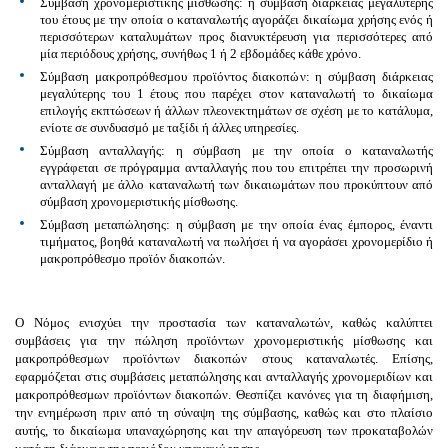
Σύμβαση χρονομεριστικής μίσθωσης
: η σύμβαση διάρκειας μεγαλύτερης
του έτους με την οποία ο καταναλωτής αγοράζει δικαίωμα χρήσης ενός ή
περισσότερων καταλυμάτων προς διανυκτέρευση για περισσότερες από
μία περιόδους χρήσης, συνήθως 1 ή 2 εβδομάδες κάθε χρόνο.
Σύμβαση μακροπρόθεσμου προϊόντος διακοπών
: η σύμβαση διάρκειας
μεγαλύτερης του 1 έτους που παρέχει στον καταναλωτή το δικαίωμα
επιλογής εκπτώσεων ή άλλων πλεονεκτημάτων σε σχέση με το κατάλυμα,
ενίοτε σε συνδυασμό με ταξίδι ή άλλες υπηρεσίες.
Σύμβαση ανταλλαγής
: η σύμβαση με την οποία ο καταναλωτής
εγγράφεται σε πρόγραμμα ανταλλαγής που του επιτρέπει την προσωρινή
ανταλλαγή με άλλο καταναλωτή των δικαιωμάτων που προκύπτουν από
σύμβαση χρονομεριστικής μίσθωσης.
Σύμβαση μεταπώλησης
: η σύμβαση με την οποία ένας έμπορος, έναντι
τιμήματος, βοηθά καταναλωτή να πωλήσει ή να αγοράσει χρονομερίδιο ή
μακροπρόθεσμο προϊόν διακοπών.
Ο Νόμος ενισχύει την προστασία των καταναλωτών, καθώς καλύπτει
συμβάσεις για την πώληση προϊόντων χρονομεριστικής μίσθωσης και
μακροπρόθεσμων προϊόντων διακοπών στους καταναλωτές. Επίσης,
εφαρμόζεται στις συμβάσεις μεταπώλησης και ανταλλαγής χρονομεριδίων και
μακροπρόθεσμων προϊόντων διακοπών. Θεσπίζει κανόνες για τη διαφήμιση,
την ενημέρωση πριν από τη σύναψη της σύμβασης, καθώς και στο πλαίσιο
αυτής, το δικαίωμα υπαναχώρησης και την απαγόρευση των προκαταβολών