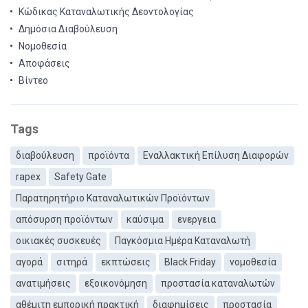
Κώδικας Καταναλωτικής Δεοντολογίας
Δημόσια Διαβούλευση
Νομοθεσία
Αποφάσεις
Βίντεο
Tags
διαβούλευση
προϊόντα
Εναλλακτική Επίλυση Διαφορών
rapex
Safety Gate
Παρατηρητήριο Καταναλωτικών Προϊόντων
απόσυρση προϊόντων
καύσιμα
ενεργεια
οικιακές συσκευές
Παγκόσμια Ημέρα Καταναλωτή
αγορά
σιτηρά
εκπτώσεις
Black Friday
νομοθεσία
ανατιμήσεις
εξοικονόμηση
προστασία καταναλωτών
αθέμιτη εμπορική πρακτική
διαφημίσεις
προστασία