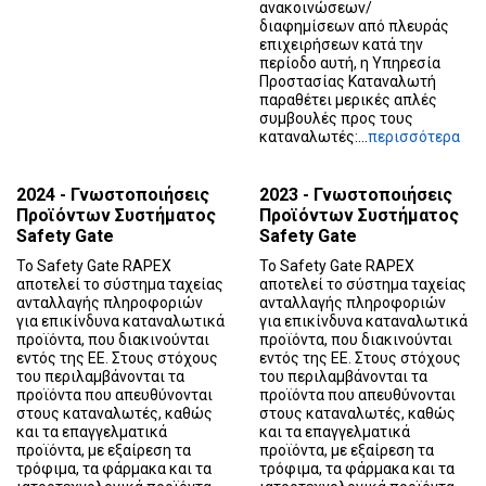
ανακοινώσεων/
διαφημίσεων από πλευράς
επιχειρήσεων κατά την
περίοδο αυτή, η Υπηρεσία
Προστασίας Καταναλωτή
παραθέτει μερικές απλές
συμβουλές προς τους
καταναλωτές:...
περισσότερα
2024 - Γνωστοποιήσεις
2023 - Γνωστοποιήσεις
Προϊόντων Συστήματος
Προϊόντων Συστήματος
Safety Gate
Safety Gate
Το Safety Gate RAPEX
Το Safety Gate RAPEX
αποτελεί το σύστημα ταχείας
αποτελεί το σύστημα ταχείας
ανταλλαγής πληροφοριών
ανταλλαγής πληροφοριών
για επικίνδυνα καταναλωτικά
για επικίνδυνα καταναλωτικά
προϊόντα, που διακινούνται
προϊόντα, που διακινούνται
εντός της ΕΕ. Στους στόχους
εντός της ΕΕ. Στους στόχους
του περιλαμβάνονται τα
του περιλαμβάνονται τα
προϊόντα που απευθύνονται
προϊόντα που απευθύνονται
στους καταναλωτές, καθώς
στους καταναλωτές, καθώς
και τα επαγγελματικά
και τα επαγγελματικά
προϊόντα, με εξαίρεση τα
προϊόντα, με εξαίρεση τα
τρόφιμα, τα φάρμακα και τα
τρόφιμα, τα φάρμακα και τα