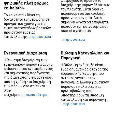
Οι τρέχουσες πρακτικές
ψηφιακής πλατφόρμας
διαχείρισης πόρων βλάπτουν
«e-kalathi»
τον πλανήτη. Είναι ώρα να
περάσουμε σε μια κυκλική,
Το «e-kalathi» δίνει τη
πράσινη οικονομία. Αυτό
δυνατότητα ενημέρωσης σε
σημαίνει λιγότερα απόβλητα,
πραγματικό χρόνο για τις
περισσότερη καινοτομία και
τιμές εκατοντάδων βασικών
σωστό σχεδιασμό.
προϊόντων ευρείας
κατανάλωσης...
περισσότερα
...
περισσότερα
Ενεργειακή Διαχείριση
Βιώσιμη Καταναλωση και
Παραγωγή
Η Βιώσιμη διαχείριση των
ενεργειακών πόρων είναι στο
Η βιώσιμη ανάπτυξη είναι
επίκεντρο του ενδιαφέροντος
ένας σημαντικός στόχος της
και σημαντικός παράγοντας
Ευρωπαϊκής Ένωσης, που
της διαχείρισης είμαστε όλοι,
ανταποκρινεται στην
από τη χρήση και διαχείριση
παγκόσμια έλλειψη φυσικών
των πόρων στο σπίτι και
πόρων, με πολιτικές και
στην
πρωτοβουλίες που
επιχείρηση....
περισσότερα
υποστηρίζουν τη βιώσιμη
κατανάλωση και παραγωγή.
...
περισσότερα