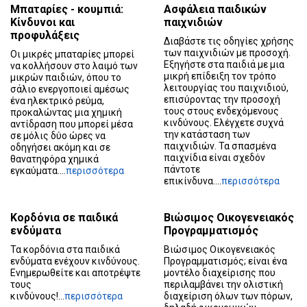
Μπαταρίες - κουμπιά:
Ασφάλεια παιδικών
Κίνδυνοι και
παιχνιδιών
προφυλάξεις
Διαβάστε τις οδηγίες χρήσης
των παιχνιδιών με προσοχή.
Οι μικρές μπαταρίες μπορεί
Εξηγήστε στα παιδιά με μια
να κολλήσουν στο λαιμό των
μικρή επίδειξη τον τρόπο
μικρών παιδιών, όπου το
λειτουργίας του παιχνιδιού,
σάλιο ενεργοποιεί αμέσως
επισύροντας την προσοχή
ένα ηλεκτρικό ρεύμα,
τους στους ενδεχόμενους
προκαλώντας μια χημική
κινδύνους. Ελέγχετε συχνά
αντίδραση που μπορεί μέσα
την κατάσταση των
σε μόλις δύο ώρες να
παιχνιδιών. Τα σπασμένα
οδηγήσει ακόμη και σε
παιχνίδια είναι σχεδόν
θανατηφόρα χημικά
πάντοτε
εγκαύματα....
περισσότερα
επικίνδυνα....
περισσότερα
Κορδόνια σε παιδικά
Βιώσιμος Οικογενειακός
ενδύματα
Προγραμματισμός
Τα κορδόνια στα παιδικά
Βιώσιμος Οικογενειακός
ενδύματα ενέχουν κινδύνους.
Προγραμματισμός; είναι ένα
Ενημερωθείτε και αποτρέψτε
μοντέλο διαχείρισης που
τους
περιλαμβάνει την ολιστική
κινδύνους!...
περισσότερα
διαχείριση όλων των πόρων,