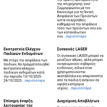
της επιχείρησης σου!
Συμμορφώσου με τον
Κανονισμό για τη Γενική
Ασφάλεια των Προϊόντων
ώστε να εγγυηθείς
καθημερινά την ασφάλεια
τόσο των προϊόντων όσο και
των καταναλωτών
σου....
περισσότερα
Εκστρατεία Ελέγχου
Συσκευές LASER
Παιδικών Ενδυμάτων
Οι συσκευές LASER μπορεί να
μοιάζουν αθώες, αλλά μπορεί
Με στόχο την ασφάλεια των
να εγκυμονούν σοβαρούς
παιδιών, θα πραγματοποιηθεί
κινδύνους, ειδικά όταν
εκστρατεία ελέγχου
χρησιμοποιούνται
παιδικών ενδυμάτων κατά
ακατάλληλα και απερίσκεπτα
την περίοδο 13/10/2025-
από τα παιδιά ή ανήκουν σε
24/10/2025 ...
περισσότερα
υψηλή κατηγορία
ισχύος....
περισσότερα
Επίσημη έναρξη
Διαχείριση Αποβλήτων
λειτουργίας της