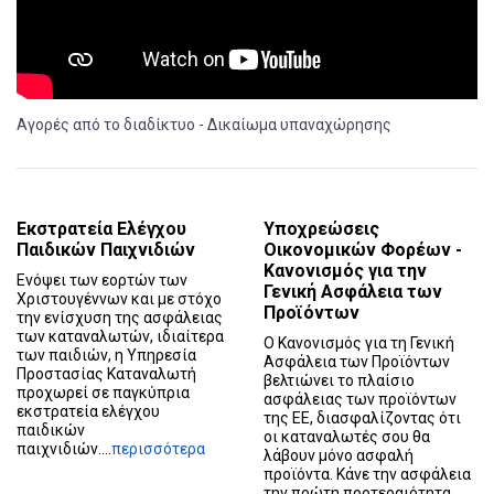
Αγορές από το διαδίκτυο - Δικαίωμα υπαναχώρησης
Εκστρατεία Ελέγχου
Υποχρεώσεις
Παιδικών Παιχνιδιών
Οικονομικών Φορέων -
Κανονισμός για την
Ενόψει των εορτών των
Γενική Ασφάλεια των
Χριστουγέννων και με στόχο
Προϊόντων
την ενίσχυση της ασφάλειας
των καταναλωτών, ιδιαίτερα
Ο Κανονισμός για τη Γενική
των παιδιών, η Υπηρεσία
Ασφάλεια των Προϊόντων
Προστασίας Καταναλωτή
βελτιώνει το πλαίσιο
προχωρεί σε παγκύπρια
ασφάλειας των προϊόντων
εκστρατεία ελέγχου
της ΕΕ, διασφαλίζοντας ότι
παιδικών
οι καταναλωτές σου θα
παιχνιδιών....
περισσότερα
λάβουν μόνο ασφαλή
προϊόντα. Κάνε την ασφάλεια
την πρώτη προτεραιότητα