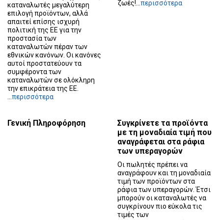
ζωές!...
περισσότερα
καταναλωτές μεγαλύτερη
επιλογή προϊόντων, αλλά
απαιτεί επίσης ισχυρή
πολιτική της ΕΕ για την
προστασία των
καταναλωτών πέραν των
εθνικών κανόνων. Οι κανόνες
αυτοί προστατεύουν τα
συμφέροντα των
καταναλωτών σε ολόκληρη
την επικράτεια της ΕΕ.
...
περισσότερα
Γενική Πληροφόρηση
Συγκρίνετε τα προϊόντα
με τη μοναδιαία τιμή που
αναγράφεται στα ράφια
των υπεραγορών
Οι πωλητές πρέπει να
αναγράφουν και τη μοναδιαία
τιμή των προϊόντων στα
ράφια των υπεραγορών. Έτσι
μπορούν οι καταναλωτές να
συγκρίνουν πιο εύκολα τις
τιμές των