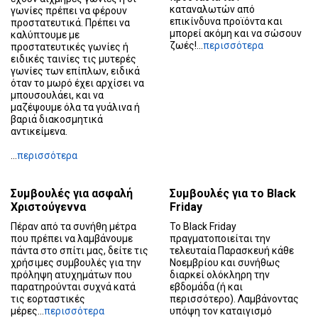
καταναλωτών από
γωνίες πρέπει να φέρουν
επικίνδυνα προϊόντα και
προστατευτικά. Πρέπει να
μπορεί ακόμη και να σώσουν
καλύπτουμε με
ζωές!...
περισσότερα
προστατευτικές γωνίες ή
ειδικές ταινίες τις μυτερές
γωνίες των επίπλων, ειδικά
όταν το μωρό έχει αρχίσει να
μπουσουλάει, και να
μαζέψουμε όλα τα γυάλινα ή
βαριά διακοσμητικά
αντικείμενα.
...
περισσότερα
Συμβουλές για ασφαλή
Συμβουλές για το Black
Χριστούγεννα
Friday
Πέραν από τα συνήθη μέτρα
Το Black Friday
που πρέπει να λαμβάνουμε
πραγματοποιείται την
πάντα στο σπίτι μας, δείτε τις
τελευταία Παρασκευή κάθε
χρήσιμες συμβουλές για την
Νοεμβρίου και συνήθως
πρόληψη ατυχημάτων που
διαρκεί ολόκληρη την
παρατηρούνται συχνά κατά
εβδομάδα (ή και
τις εορταστικές
περισσότερο). Λαμβάνοντας
μέρες...
περισσότερα
υπόψη τον καταιγισμό