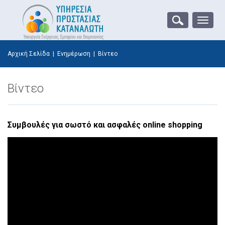
Toggle
naviga
Αρχική Σελίδα
|
Ενημέρωση
|
Βίντεο
Βίντεο
Συμβουλές για σωστό και ασφαλές online shopping