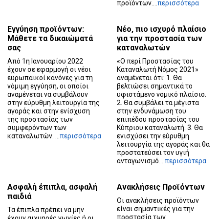
προϊόντων....
περισσότερα
Εγγύηση προϊόντων:
Νέο, πιο ισχυρό πλαίσιο
Μάθετε τα δικαιώματά
για την προστασία των
σας
καταναλωτών
Από 1η Ιανουαρίου 2022
«Ο περί Προστασίας του
έχουν σε εφαρμογή οι νέοι
Καταναλωτή Νόμος 2021»
ευρωπαϊκοί κανόνες για τη
αναμένεται ότι: 1. Θα
νόμιμη εγγύηση, οι οποίοι
βελτιώσει σημαντικά το
αναμένεται να συμβάλουν
υφιστάμενο νομικό πλαίσιο.
στην εύρυθμη λειτουργία της
2. Θα συμβάλει τα μέγιστα
αγοράς και στην ενίσχυση
στην ενδυνάμωση του
της προστασίας των
επιπέδου προστασίας του
συμφερόντων των
Κύπριου καταναλωτή. 3. Θα
καταναλωτών. ...
περισσότερα
ενισχύσει την εύρυθμη
λειτουργία της αγοράς και θα
προστατεύσει τον υγιή
ανταγωνισμό....
περισσότερα
Ασφαλή έπιπλα, ασφαλή
Ανακλήσεις Προϊόντων
παιδιά
Οι ανακλήσεις προϊόντων
είναι σημαντικές για την
Τα έπιπλα πρέπει να μην
προστασία των
έχουν αιχμηρές γωνίες ή οι