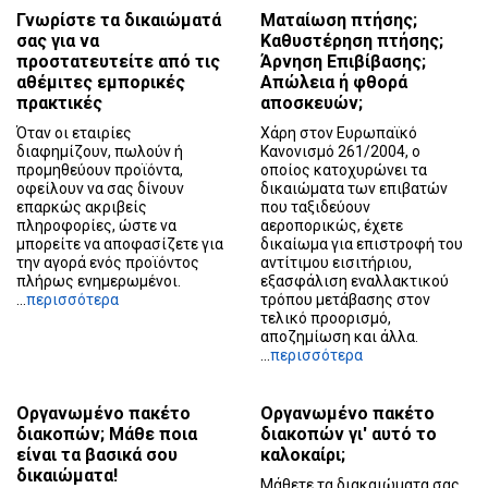
Γνωρίστε τα δικαιώματά
Ματαίωση πτήσης;
σας για να
Καθυστέρηση πτήσης;
προστατευτείτε από τις
Άρνηση Επιβίβασης;
αθέμιτες εμπορικές
Απώλεια ή φθορά
πρακτικές
αποσκευών;
Όταν οι εταιρίες
Χάρη στον Ευρωπαϊκό
διαφημίζουν, πωλούν ή
Κανονισμό 261/2004, ο
προμηθεύουν προϊόντα,
οποίος κατοχυρώνει τα
οφείλουν να σας δίνουν
δικαιώματα των επιβατών
επαρκώς ακριβείς
που ταξιδεύουν
πληροφορίες, ώστε να
αεροπορικώς, έχετε
μπορείτε να αποφασίζετε για
δικαίωμα για επιστροφή του
την αγορά ενός προϊόντος
αντίτιμου εισιτήριου,
πλήρως ενημερωμένοι.
εξασφάλιση εναλλακτικού
...
περισσότερα
τρόπου μετάβασης στον
τελικό προορισμό,
αποζημίωση και άλλα.
...
περισσότερα
Οργανωμένο πακέτο
Οργανωμένο πακέτο
διακοπών; Μάθε ποια
διακοπών γι' αυτό το
είναι τα βασικά σου
καλοκαίρι;
δικαιώματα!
Μάθετε τα διακαιώματα σας