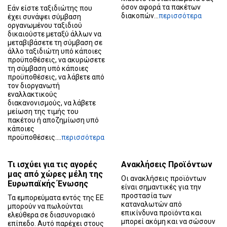
όσον αφορά τα πακέτων
Εάν είστε ταξιδιώτης που
διακοπών...
περισσότερα
έχει συνάψει σύμβαση
οργανωμένου ταξιδιού
δικαιούστε μεταξύ άλλων να
μεταβιβάσετε τη σύμβαση σε
άλλο ταξιδιώτη υπό κάποιες
προϋποθέσεις, να ακυρώσετε
τη σύμβαση υπό κάποιες
προϋποθέσεις, να λάβετε από
τον διοργανωτή
εναλλακτικούς
διακανονισμούς, να λάβετε
μείωση της τιμής του
πακέτου ή αποζημίωση υπό
κάποιες
προϋποθέσεις....
περισσότερα
Τι ισχύει για τις αγορές
Ανακλήσεις Προϊόντων
μας από χώρες μέλη της
Οι ανακλήσεις προϊόντων
Ευρωπαϊκής Ένωσης
είναι σημαντικές για την
προστασία των
Τα εμπορεύματα εντός της ΕΕ
καταναλωτών από
μπορούν να πωλούνται
επικίνδυνα προϊόντα και
ελεύθερα σε διασυνοριακό
μπορεί ακόμη και να σώσουν
επίπεδο. Αυτό παρέχει στους