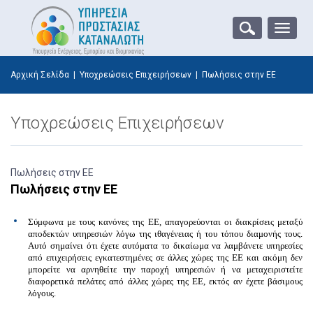
Toggle
naviga
Αρχική Σελίδα
|
Υποχρεώσεις Επιχειρήσεων
|
Πωλήσεις στην ΕΕ
Υποχρεώσεις Επιχειρήσεων
Πωλήσεις στην ΕΕ
Πωλήσεις στην ΕΕ
Σύμφωνα με τους κανόνες της ΕΕ,
απαγορεύονται οι διακρίσεις
μεταξύ
αποδεκτών υπηρεσιών λόγω της ιθαγένειας ή του τόπου διαμονής τους.
Αυτό σημαίνει ότι έχετε αυτόματα το δικαίωμα να λαμβάνετε υπηρεσίες
από επιχειρήσεις εγκατεστημένες σε άλλες χώρες της ΕΕ και ακόμη
δεν
μπορείτε να αρνηθείτε
την παροχή υπηρεσιών ή να μεταχειριστείτε
διαφορετικά πελάτες από άλλες χώρες της ΕΕ, εκτός αν έχετε βάσιμους
λόγους.