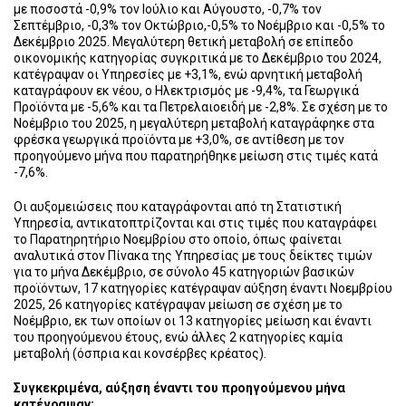
με ποσοστά -0,9% τον Ιούλιο και Αύγουστο, -0,7% τον
Σεπτέμβριο, -0,3% τον Οκτώβριο,-0,5% το Νοέμβριο και -0,5% το
Δεκέμβριο 2025. Μεγαλύτερη θετική μεταβολή σε επίπεδο
οικονομικής κατηγορίας συγκριτικά με το Δεκέμβριο του 2024,
κατέγραψαν οι Υπηρεσίες με +3,1%, ενώ αρνητική μεταβολή
καταγράφουν εκ νέου, ο Ηλεκτρισμός με -9,4%, τα Γεωργικά
Προϊόντα με -5,6% και τα Πετρελαιοειδή με -2,8%. Σε σχέση με το
Νοέμβριο του 2025, η μεγαλύτερη μεταβολή καταγράφηκε στα
φρέσκα γεωργικά προϊόντα με +3,0%, σε αντίθεση με τον
προηγούμενο μήνα που παρατηρήθηκε μείωση στις τιμές κατά
-7,6%.
Οι αυξομειώσεις που καταγράφονται από τη Στατιστική
Υπηρεσία, αντικατοπτρίζονται και στις τιμές που καταγράφει
το Παρατηρητήριο Νοεμβρίου στο οποίο, όπως φαίνεται
αναλυτικά στον Πίνακα της Υπηρεσίας με τους δείκτες τιμών
για το μήνα Δεκέμβριο, σε σύνολο 45 κατηγοριών βασικών
προϊόντων, 17 κατηγορίες κατέγραψαν αύξηση έναντι Νοεμβρίου
2025, 26 κατηγορίες κατέγραψαν μείωση σε σχέση με το
Νοέμβριο, εκ των οποίων οι 13 κατηγορίες μείωση και έναντι
του προηγούμενου έτους, ενώ άλλες 2 κατηγορίες καμία
μεταβολή (όσπρια και κονσέρβες κρέατος).
Συγκεκριμένα, αύξηση έναντι του προηγούμενου μήνα
κατέγραψαν: