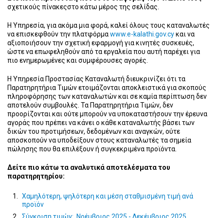
σχετικούς πίνακεςστο κάτω μέρος της σελίδας.
Η Υπηρεσία, για ακόμα μια φορά, καλεί όλους τους καταναλωτές
να επισκεφθούν την πλατφόρμα
www.e-kalathi.gov.cy
και να
αξιοποιήσουν την σχετική εφαρμογή για κινητές συσκευές,
ώστε να επωφεληθούν από τα εργαλεία που αυτή παρέχει για
πιο ενημερωμένες και συμφέρουσες αγορές.
Η Υπηρεσία Προστασίας Καταναλωτή διευκρινίζει ότι τα
Παρατηρητήρια Τιμών ετοιμάζονται αποκλειστικά για σκοπούς
πληροφόρησης των καταναλωτών και σε καμία περίπτωση δεν
αποτελούν συμβουλές. Τα Παρατηρητήρια Τιμών, δεν
προορίζονται και ούτε μπορούν να υποκαταστήσουν την έρευνα
αγοράς που πρέπει να κάνει ο κάθε καταναλωτής βάσει των
δικών του προτιμήσεων, δεδομένων και αναγκών, ούτε
αποσκοπούν να υποδείξουν στους καταναλωτές τα σημεία
πώλησης που θα επιλέξουν ή συγκεκριμένα προϊόντα.
Δείτε πιο κάτω τα αναλυτικά αποτελέσματα του
παρατηρητηρίου:
Χαμηλότερη, ψηλότερη και μέση σταθμισμένη τιμή ανά
προϊόν
Σύγκριση τιμών: Νοέμβριος 2025 - Δεκέμβριος 2025