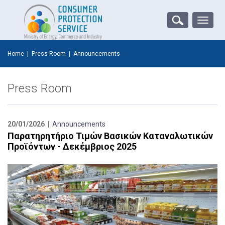
Toggle
naviga
Home
|
Press Room
|
Announcements
Press Room
20/01/2026 |
Announcements
Παρατηρητήριο Τιμών Βασικών Καταναλωτικών
Προϊόντων - Δεκέμβριος 2025