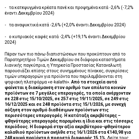
- τα κατεψυγμένα κρέατα πανέ και προψημένα κατά -2,6% (-7,2%
έναντι Δεκεμβρίου 2024)
- τα αναψυκτικά κατά -2,6% (+2,0% έναντι Δεκεμβρίου 2024)
- ο κυπριακός καφές κατά -2,4% (+19,1% έναντι Δεκεμβρίου
2024)
Πέραν των πιο πάνω διαπιστώσεων που προκύπτουν από το
Παρατηρητήριο Τιμών Δεκεμβρίου σε διάφορα καταστήματα
λιανικής παγκύπρια, η Υπηρεσία Προστασίας Καταναλωτή
παρουσιάζει επίσης στους συνημμένους πίνακες, συγκρίσεις
τιμών υπεραγορών για προϊόντα που περιλαμβάνονται στη
ψηφιακή πλατφόρμα «e-kalathi».
Από τα στοιχεία αυτά
φαίνεται η διακύμανση στον αριθμό των απόλυτα κοινών
προϊόντων σε 7 μεγάλες υπεραγορές, τα οποία ανέρχονταν
σε 228 στις 15/10/2025, σε 257 στις 19/11/2025, σε 249 στις
16/12/2025 και σε 248 προϊόντα στις 15/1/2026, με συνεχή
αύξηση στον αριθμό διαθέσιμων προϊόντων στις
περισσότερες υπεραγορές. Η κατάταξη ακριβότερης –
φθηνότερης υπεραγοράς παραμένει η ίδια και στις τέσσερις
περιόδους. Η διαφορά στην αξία ακριβότερου-φθηνότερου
καλαθιού προϊόντων ανήλθε στις 16/1/2026 στα €140,98 για
248 κοινά προϊόντα ή ποσοστό διαφοράς 15,1%.
Δείτε τους