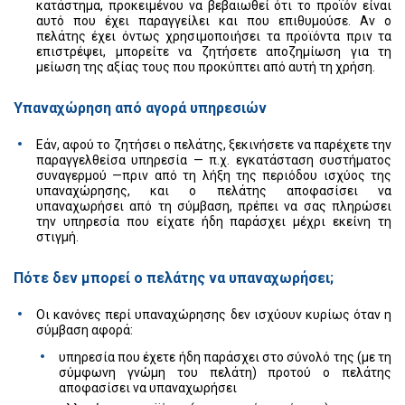
κατάστημα, προκειμένου να βεβαιωθεί ότι το προϊόν είναι
αυτό που έχει παραγγείλει και που επιθυμούσε. Αν ο
πελάτης έχει όντως χρησιμοποιήσει τα προϊόντα πριν τα
επιστρέψει, μπορείτε να ζητήσετε αποζημίωση για τη
μείωση της αξίας τους που προκύπτει από αυτή τη χρήση.
Υπαναχώρηση από αγορά υπηρεσιών
Εάν, αφού το ζητήσει ο πελάτης, ξεκινήσετε να παρέχετε την
παραγγελθείσα υπηρεσία — π.χ. εγκατάσταση συστήματος
συναγερμού —πριν από τη λήξη της περιόδου ισχύος της
υπαναχώρησης, και ο πελάτης αποφασίσει να
υπαναχωρήσει από τη σύμβαση, πρέπει να σας πληρώσει
την υπηρεσία που είχατε ήδη παράσχει μέχρι εκείνη τη
στιγμή.
Πότε δεν μπορεί ο πελάτης να υπαναχωρήσει;
Οι κανόνες περί υπαναχώρησης δεν ισχύουν κυρίως όταν η
σύμβαση αφορά:
υπηρεσία που έχετε ήδη παράσχει στο σύνολό της (με τη
σύμφωνη γνώμη του πελάτη) προτού ο πελάτης
αποφασίσει να υπαναχωρήσει