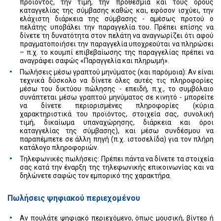
προϊόντος, την τιμή, την προθεσμία και τους όρους
καταγγελίας της σύμβασης καθώς και, εφόσον ισχύει, την
ελάχιστη διάρκεια της σύμβασης - αμέσως προτού ο
πελάτης υποβάλει την παραγγελία του. Πρέπει επίσης να
δίνετε τη δυνατότητα στον πελάτη να αναγνωρίζει ότι αφού
πραγματοποιήσει την παραγγελία υποχρεούται να πληρώσει
– π.χ. το κουμπί επιβεβαίωσης της παραγγελίας πρέπει να
αναγράφει σαφώς «Παραγγελία και πληρωμή».
Πωλήσεις μέσω γραπτού μηνύματος (και παρόμοια): Αν είναι
τεχνικά δύσκολο να δίνετε όλες αυτές τις πληροφορίες
μέσω του δικτύου πώλησης - επειδή, π.χ., το συμβόλαιο
συνάπτεται μέσω γραπτού μηνύματος σε κινητό - μπορείτε
να δίνετε περιορισμένες πληροφορίες (κύρια
χαρακτηριστικά του προϊόντος, στοιχεία σας, συνολική
τιμή, δικαίωμα υπαναχώρησης, διάρκεια και όροι
καταγγελίας της σύμβασης), και μέσω συνδέσμου να
παραπέμπετε σε άλλη πηγή (π.χ. ιστοσελίδα) για τον πλήρη
κατάλογο πληροφοριών.
Τηλεφωνικές πωλήσεις: Πρέπει πάντα να δίνετε τα στοιχεία
σας κατά την έναρξη της τηλεφωνικής επικοινωνίας και να
δηλώνετε σαφώς τον εμπορικό της χαρακτήρα.
Πωλήσεις ψηφιακού περιεχομένου
Αν πουλάτε ψηφιακό περιεχόμενο, όπως μουσική, βίντεο ή