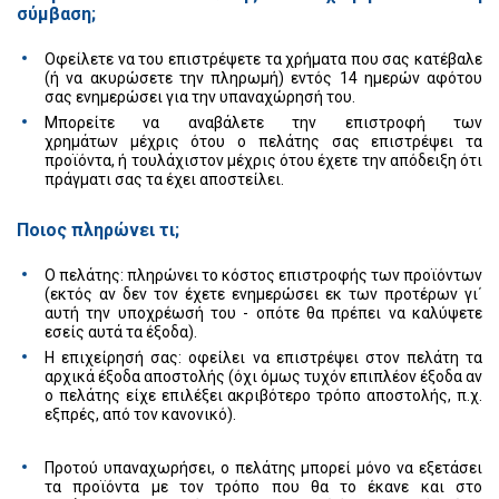
σύμβαση;
Οφείλετε να του επιστρέψετε τα χρήματα που σας κατέβαλε
(ή να ακυρώσετε την πληρωμή) εντός 14 ημερών αφότου
σας ενημερώσει για την υπαναχώρησή του.
Μπορείτε να αναβάλετε την επιστροφή των
χρημάτων μέχρις ότου ο πελάτης σας επιστρέψει τα
προϊόντα, ή τουλάχιστον μέχρις ότου έχετε την απόδειξη ότι
πράγματι σας τα έχει αποστείλει.
Ποιος πληρώνει τι;
Ο πελάτης: πληρώνει το κόστος επιστροφής των προϊόντων
(εκτός αν δεν τον έχετε ενημερώσει εκ των προτέρων γι΄
αυτή την υποχρέωσή του - οπότε θα πρέπει να καλύψετε
εσείς αυτά τα έξοδα).
Η επιχείρησή σας: οφείλει να επιστρέψει στον πελάτη τα
αρχικά έξοδα αποστολής (όχι όμως τυχόν επιπλέον έξοδα αν
ο πελάτης είχε επιλέξει ακριβότερο τρόπο αποστολής, π.χ.
εξπρές, από τον κανονικό).
Προτού υπαναχωρήσει, ο πελάτης μπορεί μόνο να εξετάσει
τα προϊόντα με τον τρόπο που θα το έκανε και στο