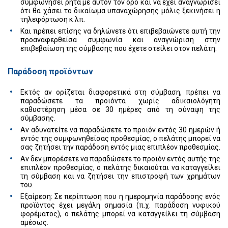
συμφωνήσει ρητά με αυτόν τον όρο και να έχει αναγνωρίσει
ότι θα χάσει το δικαίωμα υπαναχώρησης μόλις ξεκινήσει η
τηλεφόρτωση κ.λπ.
Και πρέπει επίσης να δηλώνετε ότι επιβεβαιώνετε αυτή την
προαναφερθείσα συμφωνία και αναγνώριση στην
επιβεβαίωση της σύμβασης που έχετε στείλει στον πελάτη.
Παράδοση προϊόντων
Εκτός αν ορίζεται διαφορετικά στη σύμβαση, πρέπει να
παραδώσετε τα προϊόντα χωρίς αδικαιολόγητη
καθυστέρηση μέσα σε 30 ημέρες από τη σύναψη της
σύμβασης.
Αν αδυνατείτε να παραδώσετε το προϊόν εντός 30 ημερών ή
εντός της συμφωνηθείσας προθεσμίας, ο πελάτης μπορεί να
σας ζητήσει την παράδοση εντός μιας επιπλέον προθεσμίας.
Αν δεν μπορέσετε να παραδώσετε το προϊόν εντός αυτής της
επιπλέον προθεσμίας, ο πελάτης δικαιούται να καταγγείλει
τη σύμβαση και να ζητήσει την επιστροφή των χρημάτων
του.
Εξαίρεση: Σε περίπτωση που η ημερομηνία παράδοσης ενός
προϊόντος έχει μεγάλη σημασία (π.χ. παράδοση νυφικού
φορέματος), ο πελάτης μπορεί να καταγγείλει τη σύμβαση
αμέσως.