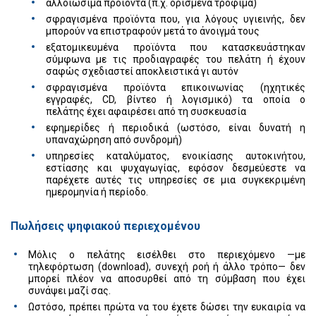
αλλοιώσιμα προϊόντα (π.χ. ορισμένα τρόφιμα)
σφραγισμένα προϊόντα που, για λόγους υγιεινής, δεν
μπορούν να επιστραφούν μετά το άνοιγμά τους
εξατομικευμένα προϊόντα που κατασκευάστηκαν
σύμφωνα με τις προδιαγραφές του πελάτη ή έχουν
σαφώς σχεδιαστεί αποκλειστικά γι αυτόν
σφραγισμένα προϊόντα επικοινωνίας (ηχητικές
εγγραφές, CD, βίντεο ή λογισμικό) τα οποία ο
πελάτης έχει αφαιρέσει από τη συσκευασία
εφημερίδες ή περιοδικά (ωστόσο, είναι δυνατή η
υπαναχώρηση από συνδρομή)
υπηρεσίες καταλύματος, ενοικίασης αυτοκινήτου,
εστίασης και ψυχαγωγίας, εφόσον δεσμεύεστε να
παρέχετε αυτές τις υπηρεσίες σε μια συγκεκριμένη
ημερομηνία ή περίοδο.
Πωλήσεις ψηφιακού περιεχομένου
Μόλις ο πελάτης εισέλθει στο περιεχόμενο —με
τηλεφόρτωση (download), συνεχή ροή ή άλλο τρόπο— δεν
μπορεί πλέον να αποσυρθεί από τη σύμβαση που έχει
συνάψει μαζί σας.
Ωστόσο, πρέπει πρώτα να του έχετε δώσει την ευκαιρία να