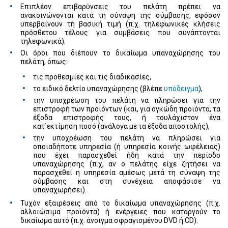
Επιπλέον επιβαρύνσεις του πελάτη πρέπει να
ανακοινώνονται κατά τη σύναψη της σύμβασης, εφόσον
υπερβαίνουν τη βασική τιμή (π.χ. τηλεφωνικές κλήσεις
πρόσθετου τέλους για συμβάσεις που συνάπτονται
τηλεφωνικά).
Οι όροι που διέπουν το δικαίωμα υπαναχώρησης του
πελάτη, όπως:
τις προθεσμίες και τις διαδικασίες,
το ειδικό δελτίο υπαναχώρησης (βλέπε
υπόδειγμα
),
την υποχρέωση του πελάτη να πληρώσει για την
επιστροφή των προϊόντων (και, για ογκώδη προϊόντα, τα
έξοδα επιστροφής τους, ή τουλάχιστον ένα
κατ΄εκτίμηση ποσό (ανάλογα με τα έξοδα αποστολής),
την υποχρέωση του πελάτη να πληρώσει για
οποιαδήποτε υπηρεσία (ή υπηρεσία κοινής ωφέλειας)
που έχει παρασχεθεί ήδη κατά την περίοδο
υπαναχώρησης (π.χ, αν ο πελάτης είχε ζητήσει να
παρασχεθεί η υπηρεσία αμέσως μετά τη σύναψη της
σύμβασης και στη συνέχεια αποφάσισε να
υπαναχωρήσει).
Τυχόν εξαιρέσεις από το δικαίωμα υπαναχώρησης (π.χ.
αλλοιώσιμα προϊόντα) ή ενέργειες που καταργούν το
δικαίωμα αυτό (π.χ. άνοιγμα σφραγισμένου DVD ή CD).